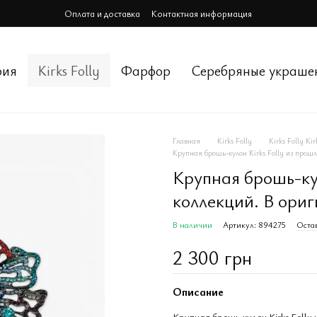
Оплата и доставка
Контактная информация
рия
Kirks Folly
Фарфор
Cеребряные украше
Главная
Kirks Folly
Kirks Folly Kir
Крупная брошь-кулон Kirks Folly из прошл
Крупная брошь-кул
коллекций. В ориг
В наличии
Артикул: 894275
Остав
2 300 грн
Описание
Крупная брошь-кулон Kirks Folly 