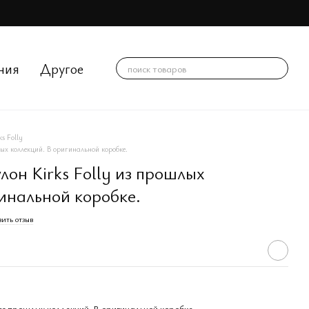
ния
Другое
ks Folly
ых коллекций. В оригинальной коробке.
он Kirks Folly из прошлых
инальной коробке.
ить отзыв
из прошлых коллекций. В оригинальной коробке.