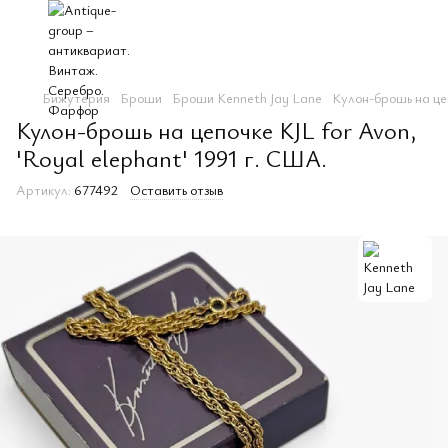
Бижутерия
Броши
Броши Kenneth Jay Lane
Кулон-брошь на цеп
Кулон-брошь на цепочке KJL for Avon,
'Royal elephant' 1991 г. США.
Артикул:
677492
Оставить отзыв