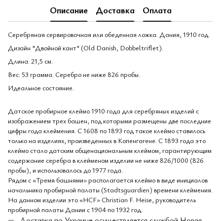
Описание
Доставка
Оплата
Серебряная сервировочная или обеденная ложка. Дания, 1910 год.
Дизайн "Двойной кант" (Old Danish, Dobbeltriflet).
Длина: 21,5 см.
Вес: 53 грамма. Серебро не ниже 826 пробы.
Идеальное состояние.
Датское пробирное клеймо 1910 года для серебряных изделий с
изображением трех башен, под которыми размещены две последние
цифры года клеймения. С 1608 по 1893 год такое клеймо ставилось
только на изделиях, произведенных в Копенгагене. С 1893 года это
клеймо стало датским общенациональным клеймом, гарантирующим
содержание серебра в клейменом изделии не ниже 826/1000 (826
пробы), и использовалось до 1977 года.
Рядом с «Тремя башнями» располагается клеймо в виде инициалов
начальника пробирной палаты (Stadtsguardien) времени клеймения.
На данном изделии это «HCF» Christian F. Heise, руководитель
пробирной палаты Дании с 1904 по 1932 год.
Доставка по Украине осуществляется службой Новая