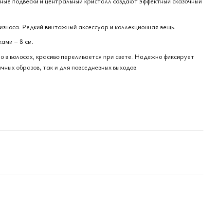
ные подвески и центральный кристалл создают эффектный сказочный
 износа. Редкий винтажный аксессуар и коллекционная вещь.
ами – 8 см.
о в волосах, красиво переливается при свете. Надежно фиксирует
чных образов, так и для повседневных выходов.