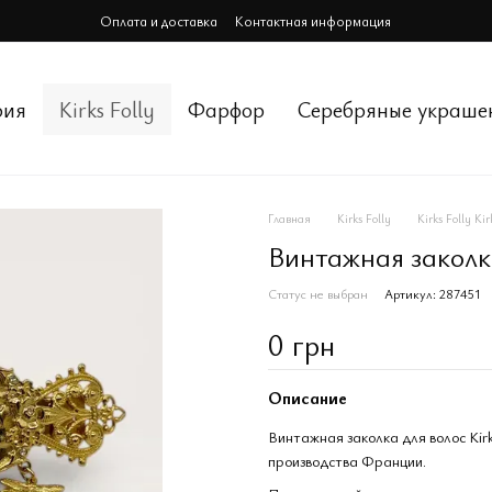
Оплата и доставка
Контактная информация
рия
Kirks Folly
Фарфор
Cеребряные украше
Главная
Kirks Folly
Kirks Folly Kir
Винтажная заколка 
Статус не выбран
Артикул: 287451
0 грн
Описание
Винтажная заколка для волос Kir
производства Франции.