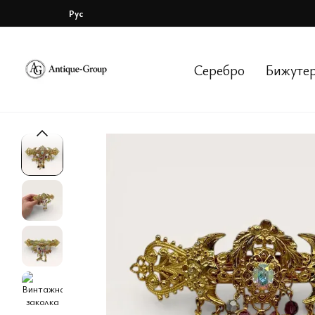
Перейти к основному контенту
Рус
Серебро
Бижуте