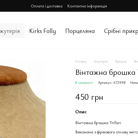
Оплата і доставка
Контактна інформація
іжутерія
Kirks Folly
Порцеляна
Срiбнi прик
Головна
Біжутерія
Брошки
Ві
Вінтажна брошка T
В наявності
Артикул: 672998
Напи
450 грн
Опис
Вінтажна брошка Trifari.
Виконана з фірмового сплаву мета