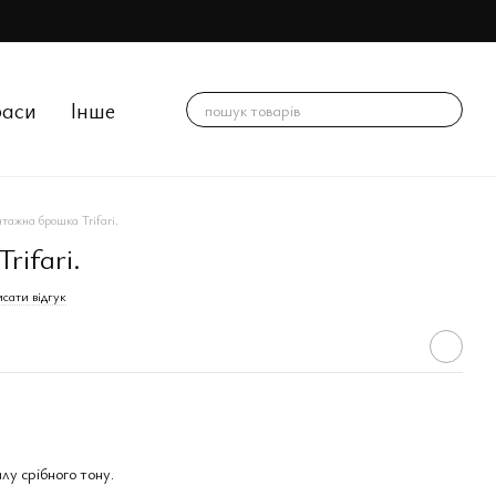
раси
Інше
нтажна брошка Trifari.
rifari.
сати відгук
лу срібного тону.