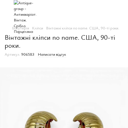
Біжутерія
Клiпси
Вінтажні кліпси no name. США, 90-ті роки.
Вінтажні кліпси no name. США, 90-ті
роки.
Артикул:
906583
Написати відгук