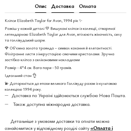
Опис
Доставка
Оплата
Кліпси Elizabeth Taylor for Avon, 1994 рік ✨
Розкіш у кожній деталі 💛 Вишукані кліпси із колекції, створеної
легендарною Elizabeth Taylor для Avon, втілюють жіночність, силу
та голлівудський шарм.
🌹 Об’ємна золота троянда – символ кохання й елегантності.
Філігранне листя з інкрустацією сяючими кристалами. Зручна
застібка-кліпса з силіконовими накладками
Розмір - 4*4 см. Вага пари - 50 грамів.
Ідеальний стан 👌
💫 Доторкніться до епохи великого Голлівуду разом із культовою
колекцією 1994 року.
Доставка по Україні здійснюється службою Нова Пошта.
Також доступна міжнародна доставка.
Детальніше з умовами доставки та оплати можна
«Оплата і
ознайомитися у відповідному розділі сайту