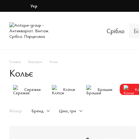
Перейти до основного контенту
Укр
Срібло
Б
Головна
Біжутерія
Кольє
Кольє
Сережки
Клiпси
Брошки
Ко
Фільтр
Бренд
Ціна, грн