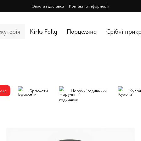
Оплата і доставка
Контактна інформація
іжутерія
Kirks Folly
Порцеляна
Срiбнi прик
льє
Браслети
Наручнi годинники
Кулон