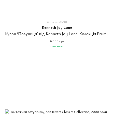
Артикул: 565781
Kenneth Jay Lane
Кулон ‘Полуницяʼ від Kenneth Jay Lane. Колекція Fruit Salad Jewelry, США. Колекція випускалась з 1992 року.
4 000 грн
В наявності