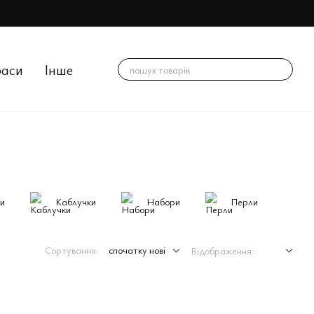
раси
Інше
и
Каблучки
Набори
Перли
Сортування:
спочатку нові
Відображення: