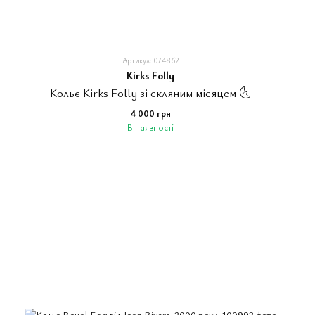
Артикул: 074862
Kirks Folly
Кольє Kirks Folly зі скляним місяцем 🌜
4 000 грн
В наявності