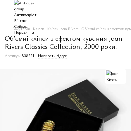
Біжутерія
Клiпси
Клiпси Joan Rivers
Обʼємні кліпси з ефектом кув
Обʼємні кліпси з ефектом кування Joan
Rivers Classics Collection, 2000 роки.
Артикул:
838221
Написати відгук