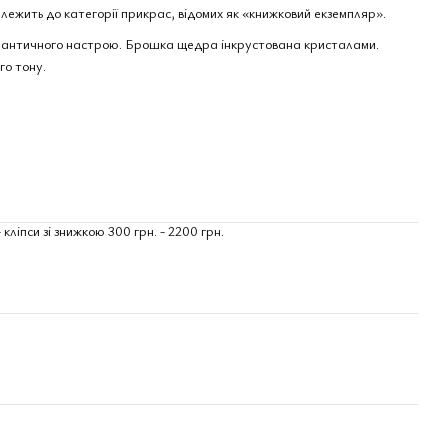
ежить до категорії прикрас, відомих як «книжковий екземпляр».
античного настрою. Брошка щедра інкрустована кристалами.
го тону.
іпси зі знижкою 300 грн. - 2200 грн.