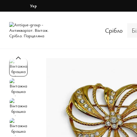
Перейти до основного контенту
Укр
Срібло
Б