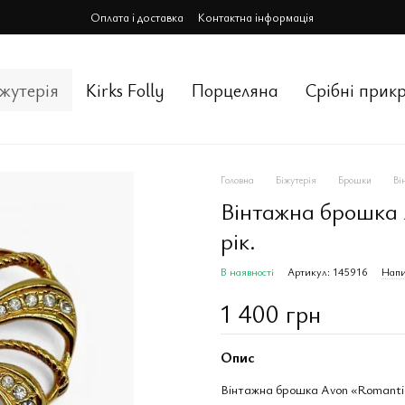
Оплата і доставка
Контактна інформація
іжутерія
Kirks Folly
Порцеляна
Срiбнi прик
Головна
Біжутерія
Брошки
Ві
Вінтажна брошка A
рік.
В наявності
Артикул: 145916
Напи
1 400 грн
Опис
Вінтажна брошка Avon «Romantic T