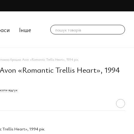
раси
Інше
нтажна брошка Avon «Romantic Trellis Heart», 1994 рік.
von «Romantic Trellis Heart», 1994
сати відгук
rellis Heart», 1994 рік.