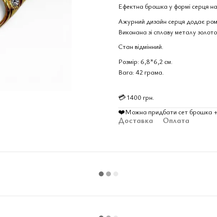
Ефектна брошка у формі серця нал
Ажурний дизайн серця додає ром
Виконана зі сплаву металу золото
Стан відмінний.
Розмір: 6,8*6,2 см.
Вага: 42 грама.
💳 1400 грн.
❤️Можна придбати сет брошка + кл
Доставка
Оплата