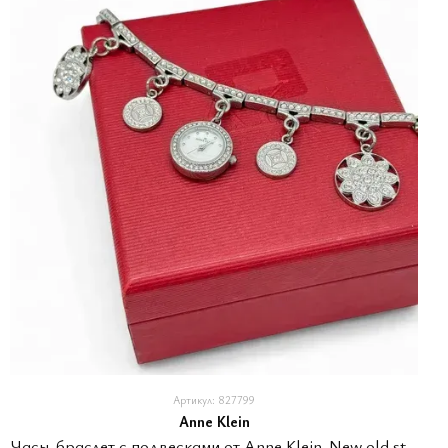
Артикул: 827799
Anne Klein
Часы-браслет с подвесками от Anne Klein. New old stock. В коробке.