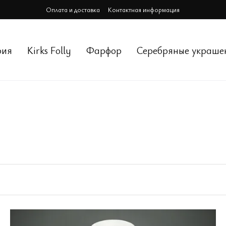
Оплата и доставка
Контактная информация
рия
Kirks Folly
Фарфор
Cеребряные украше