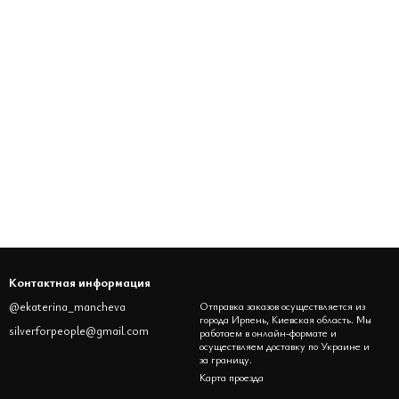
Контактная информация
@ekaterina_mancheva
Отправка заказов осуществляется из
города Ирпень, Киевская область. Мы
silverforpeople@gmail.com
работаем в онлайн-формате и
осуществляем доставку по Украине и
за границу.
Карта проезда