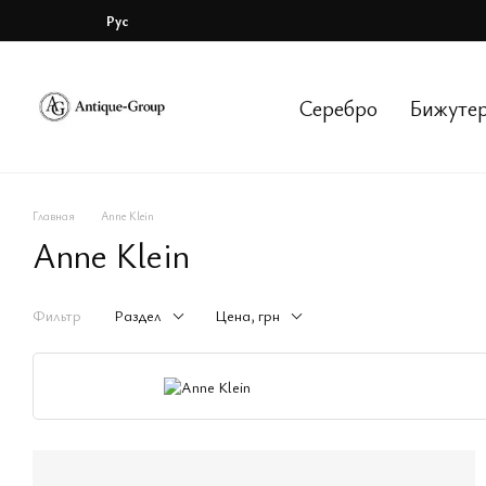
Перейти к основному контенту
Рус
Серебро
Бижуте
Главная
Anne Klein
Anne Klein
Фильтр
Раздел
Цена, грн