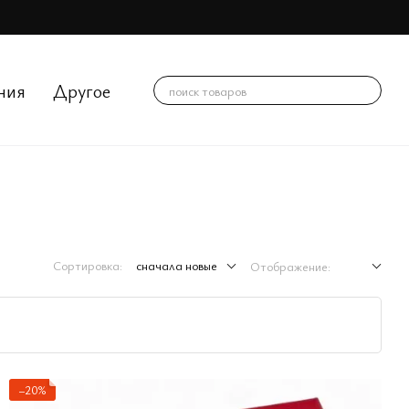
ния
Другое
Сортировка:
сначала новые
Отображение:
−20%