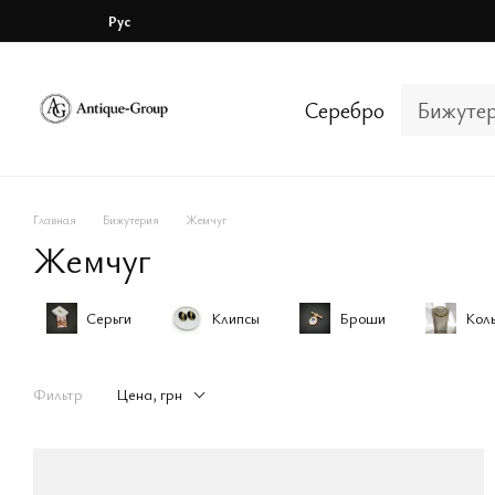
Перейти к основному контенту
Рус
Серебро
Бижуте
Главная
Бижутерия
Жемчуг
Жемчуг
Серьги
Клипсы
Броши
Кол
Фильтр
Цена, грн