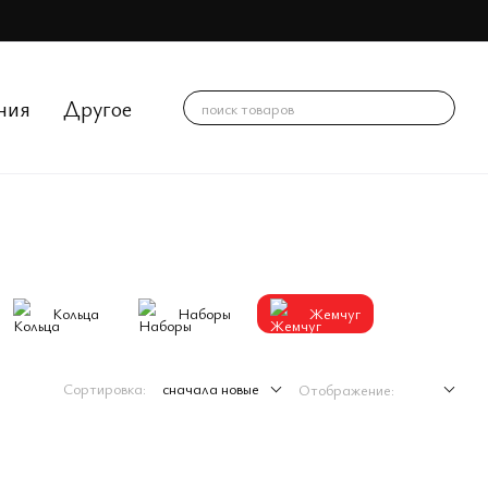
ния
Другое
Кольца
Наборы
Жемчуг
Сортировка:
сначала новые
Отображение: