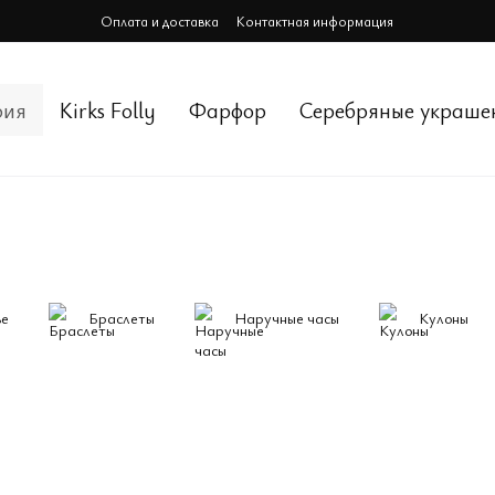
Оплата и доставка
Контактная информация
рия
Kirks Folly
Фарфор
Cеребряные украше
ье
Браслеты
Наручные часы
Кулоны