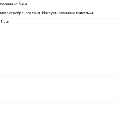
зовании не были.
много серебряного тона. Инкрустированные кристаллы.
1,5см.