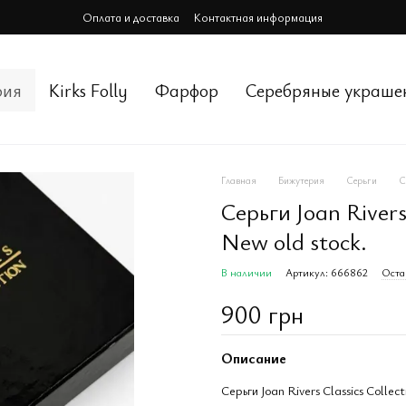
Оплата и доставка
Контактная информация
рия
Kirks Folly
Фарфор
Cеребряные украше
Главная
Бижутерия
Серьги
С
Серьги Joan Rivers
New old stock.
В наличии
Артикул: 666862
Оста
900 грн
Описание
Серьги Joan Rivers Classics Collec