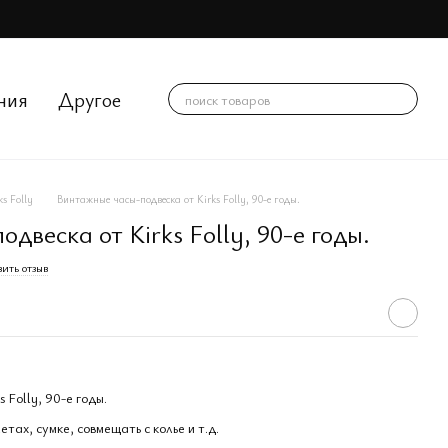
ния
Другое
ks Folly
Винтажные часы-подвеска от Kirks Folly, 90-е годы.
двеска от Kirks Folly, 90-е годы.
ить отзыв
 Folly, 90-е годы.
тах, сумке, совмещать с колье и т.д.