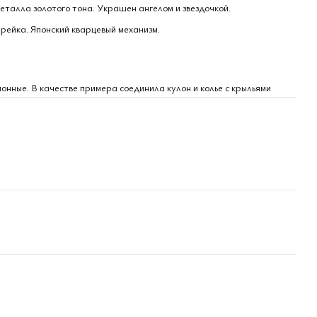
еталла золотого тона. Украшен ангелом и звездочкой.
рейка. Японский кварцевый механизм.
нные. В качестве примера соединила кулон и колье с крыльями