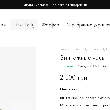
Оплата и доставка
Контактная информация
рия
Kirks Folly
Фарфор
Cеребряные украше
Главная
Kirks Folly
Kirks Folly Kir
Винтажные часы-по
В наличии
Артикул: 546328
Остав
2 500 грн
Описание
Винтажные часы-подвеска от Kirks
Можно носить на цепочках, брасле